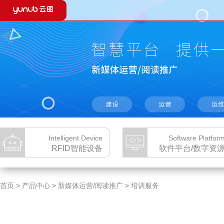
推荐产品：
智能微图 V2.0
YUNLIB自助图书杀菌机
云图24H
RFID智能设备
软件平台/数字资源
智能微图 V2.0
YUNLIB图书馆集群管理系统
臭氧
智能微图 V1.0
云图云阅读平台
馆情
YUNLIB自助图书杀菌机
云图有声
OP
YUNLIB智能人脸门禁
云图大数据平台
数字
RFID馆员工作站
YUNLIB文化旅游云平台
电子
RFID自助借还办证一体机
720VR全景展示系统
文化
移动还书箱
地方文献特色库管理平台
琴棋
RFID壁挂式自助还书机
视听资源管理平台
智能
Intelligent Device
Software Platfor
RFID标签
yunlib移动借还系统
VR
RFID智能设备
软件平台/数字资
RFID智能门禁
数字文化馆服务平台
自助
云图24H城市书房建设
云图古籍数据库
首页
>
产品中心
>
新媒体运营/阅读推广
>
培训服务