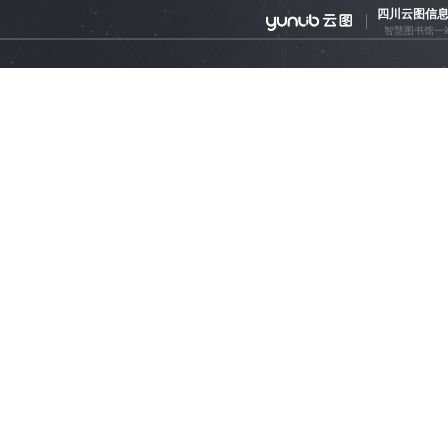
四川云图信
智慧图书馆一
Copyright © 2012-2016 云图信息 All Rights Reserved. |
蜀ICP备16