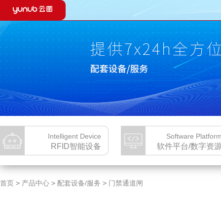
推荐产品：
智能微图 V2.0
YUNLIB自助图书杀菌机
云图24H
RFID智能设备
软件平台/数字资源
智能微图 V2.0
YUNLIB图书馆集群管理系统
臭氧
智能微图 V1.0
云图云阅读平台
馆情
YUNLIB自助图书杀菌机
云图有声
OP
YUNLIB智能人脸门禁
云图大数据平台
数字
RFID馆员工作站
YUNLIB文化旅游云平台
电子
RFID自助借还办证一体机
720VR全景展示系统
文化
移动还书箱
地方文献特色库管理平台
琴棋
RFID壁挂式自助还书机
视听资源管理平台
智能
Intelligent Device
Software Platfor
RFID标签
yunlib移动借还系统
VR
RFID智能设备
软件平台/数字资
RFID智能门禁
数字文化馆服务平台
自助
云图24H城市书房建设
云图古籍数据库
首页
>
产品中心
>
配套设备/服务
>
门禁通道闸