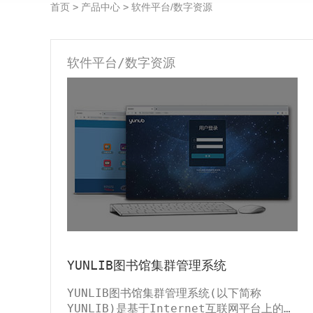
首页
>
产品中心
>
软件平台/数字资源
软件平台/数字资源
YUNLIB图书馆集群管理系统
YUNLIB图书馆集群管理系统(以下简称
YUNLIB)是基于Internet互联网平台上的新