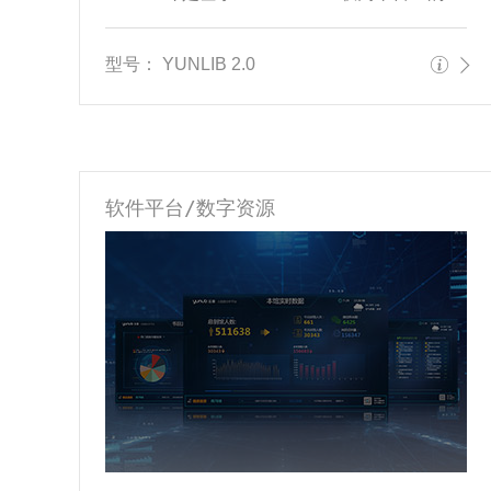
一代图书馆自动化系统，采用开放的多层结构
体系，实现了传统的业务管理与区域性的数字
资源的整合。通过Internet互联网或城域网
型号：
YUNLIB 2.0

络将区域内各图书馆联合起来，组成一个区域
性的虚拟图书馆群，建立一个区域图书馆群的
电子化、数字化、网络化的立体信息空间，充
分提高地区图书馆群的业务处理和服务的水平
和效率，实现区域内图书馆的联合采购、联合
软件平台/数字资源
编目、联合目录查询、通借通还、文化信息资
源共享等服务功能。