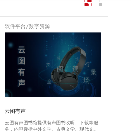
软件平台/数字资源
云图有声
云图有声图书馆提供有声图书收听、下载等服
务，内容囊括中外文学、古典文学、现代文