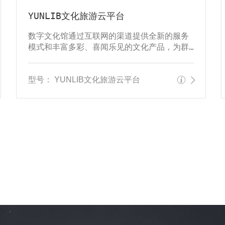
YUNLIB文化旅游云平台
数字文化馆通过互联网的渠道提供全新的服务
模式和丰富多彩、喜闻乐见的文化产品，为群
众带来更先进、更广泛、更便捷、更普及的公
共文化服务。
型号：
YUNLIB文化旅游云平台
