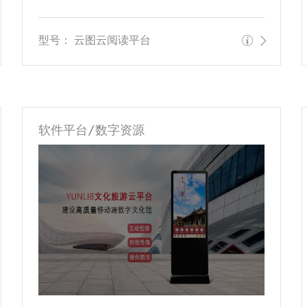
型号：
云图云阅读平台

软件平台/数字资源