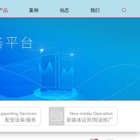
产品
案例
动态
我们

B文化旅游云平台
720VR全景展示系统
新媒体运营/阅读推广
网站建设
小程序建设
微信平台
新媒体运维管托
演出服务
展览服务
培训服务
upporting Services
New media Operation
配套设备/服务
新媒体运营/阅读推广