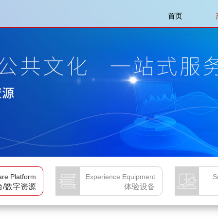
首页
B自助图书杀菌机
云图24H城市书房建设
云图云阅读平台
YUNLI
软件平台/数字资源
体验设备
配套设备/服务
YUNLIB图书馆集群管理系统
臭氧消毒柜
机房建设
阅读平台
馆情介绍机
磁条门禁
声
OPAC查询机
门禁通道闸
数据平台
数字阅报机
书架
IB文化旅游云平台
电子书借阅机
家具
R全景展示系统
文化长廊
回溯建库
献特色库管理平台
琴棋书画体验设备
are Platform
Experience Equipment
S
源管理平台
智能画屏
台/数字资源
体验设备
ib移动借还系统
VR系列产品
化馆服务平台
自助注册机
籍数据库