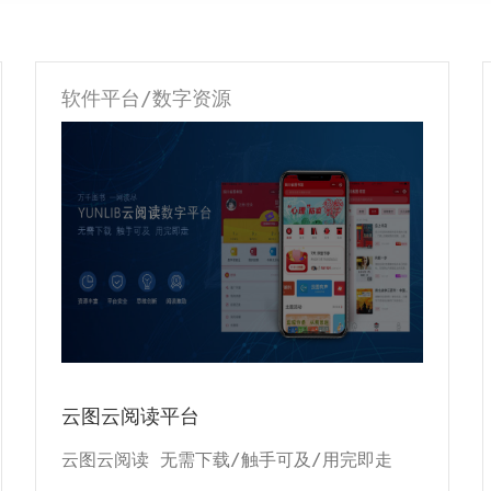
软件平台/数字资源
云图云阅读平台
云图云阅读 无需下载/触手可及/用完即走