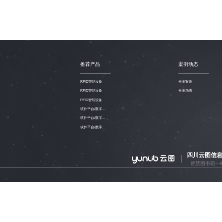
推荐产品
案例动态
RFID智能设备
云图案例
RFID智能设备
云图动态
RFID智能设备
软件平台/数字资源
软件平台/数字资源
软件平台/数字资源
四川云图信
智慧图书馆一
Copyright © 2012-2016 云图信息 All Rights Reserved. |
蜀ICP备16